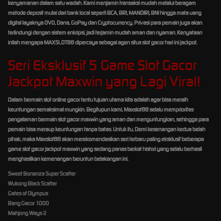
kenyamanan dalam satu wadah. Kami menjamin transaksi mudah melalui beragam
metode deposit mulai dari bank local seperti BCA, BRI, MANDIRI, BNI hingga mata uang
digital layaknya OVO, Dana, GoPay dan Cryptocurrency. Privasi para pemain juga akan
terlindungi dengan sistem enkripsi, jadi terjamin mudah aman dan nyaman. Kenyataan
inilah mengapa MAXSLOT88 dipercaya sebagai agen situs slot gacor hari ini jackpot.
Seri Eksklusif 5 Game Slot Gacor
Jackpot Maxwin yang Lagi Viral!
Dalam bermain slot online gacor tentu tujuan utama kita adalah agar bisa meraih
keuntungan semaksimal mungkin. Begitupun kami, Maxslot88 selalu memprioritas
pengalaman bermain slot gacor maxwin yang aman dan menguntungkan, sehingga para
pemain bisa meraup keuntungan tanpa batas. Untuk itu, Demi kesenangan kedua belah
pihak, maka Maxslot88 akan merekomendasikan seri terbaru paling eksklusif beberapa
game slot gacor jackpot maxwin yang sedang panas berkat histori yang selalu berhasil
menghasilkan kemenangan beruntun belakangan ini.
Sweet Bonanza Super Scatter
Wukong Black Scatter
Gates of Olympus
Bang Gacor 1000
Mahjong Ways 2