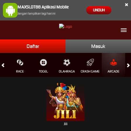
×
MAXSLOT88 Aplikasi Mobile
UNDUH
Jangan tampilkan lagi hari ini
Daftar
Masuk
SINO
RACE
TOGEL
OLAHRAGA
CRASH GAME
ARCADE
Jili