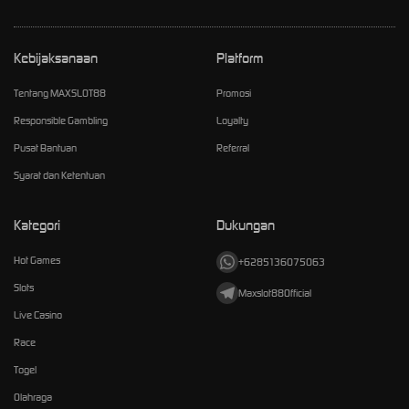
Kebijaksanaan
Platform
Tentang MAXSLOT88
Promosi
Responsible Gambling
Loyalty
Pusat Bantuan
Referral
Syarat dan Ketentuan
Kategori
Dukungan
Hot Games
+6285136075063
Slots
Maxslot88Official
Live Casino
Race
Togel
Olahraga