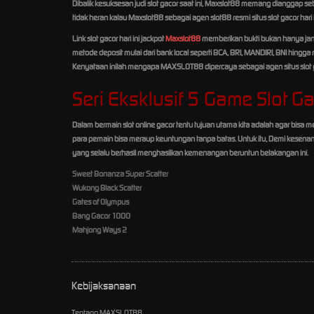
Dibalik kesuksesan judi slot gacor saat ini, Maxslot88 memang dianggap se
tidak heran kalau Maxslot88 sebagai agen slot88 resmi situs slot gacor ha
Link slot gacor hari ini jackpot
Maxslot88
memberikan bukti bukan hanya jan
metode deposit mulai dari bank local seperti BCA, BRI, MANDIRI, BNI hingg
Kenyataan inilah mengapa MAXSLOT88 dipercaya sebagai agen situs slot gac
Seri Eksklusif 5 Game Slot G
Dalam bermain slot online gacor tentu tujuan utama kita adalah agar bi
para pemain bisa meraup keuntungan tanpa batas. Untuk itu, Demi kesenan
yang selalu berhasil menghasilkan kemenangan beruntun belakangan ini.
Sweet Bonanza Super Scatter
Wukong Black Scatter
Gates of Olympus
Bang Gacor 1000
Mahjong Ways 2
Kebijaksanaan
Tentang MAXSLOT88