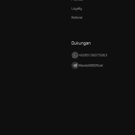
Loyalty
Referral
Dukungan
+6285136075063
Maxslot88Official