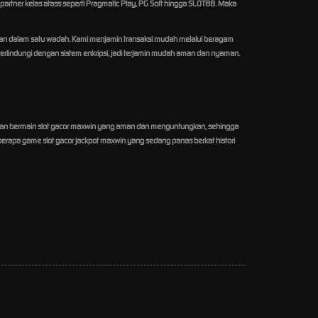
 partner kelas atass seperti Pragmatic Play, PG Soft hingga SLOT88. Maka
an dalam satu wadah. Kami menjamin transaksi mudah melalui beragam
 terlindungi dengan sistem enkripsi, jadi terjamin mudah aman dan nyaman.
laman bermain slot gacor maxwin yang aman dan menguntungkan, sehingga
erapa game slot gacor jackpot maxwin yang sedang panas berkat histori