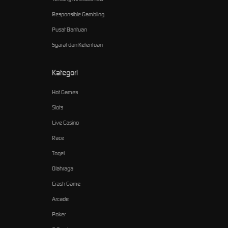
Responsible Gambling
Pusat Bantuan
Syarat dan Ketentuan
Kategori
Hot Games
Slots
Live Casino
Race
Togel
Olahraga
Crash Game
Arcade
Poker