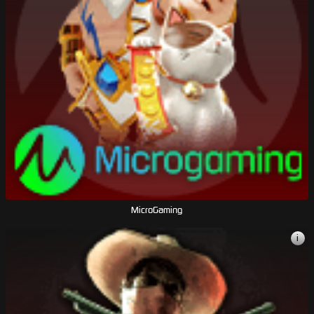
MicroGaming
i