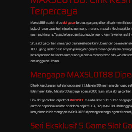
Terpercaya
Maxslot88 adalah situs
slot gacor
terpercaya yang dikenal baik memiliki re
jackpot terpercaya hari ini paling gampang menang maxwin. Hadir sejak tahun
memasuki arena. Tersedia beragam keunggulan yang kami tawarkan sehingg
Situs slot gacor hari ini menjadi destinasi terbaik untuk mencari perma
1000 yang sudah pasti ampuh pulang dengan kemenangan besar di tangan. 
laris di pasaran berkat kemampuannya dalam menciptakan nilai winrate t
dari unggulan Utama.
Mengapa MAXSLOT88 Diperc
Dibalik kesuksesan judi slot gacor saat ini, Maxslot88 memang dianggap se
tidak heran kalau Maxslot88 sebagai agen slot88 resmi situs slot gacor ha
Link slot gacor hari ini jackpot
Maxslot88
memberikan bukti bukan hanya jan
metode deposit mulai dari bank local seperti BCA, BRI, MANDIRI, BNI hingg
Kenyataan inilah mengapa MAXSLOT88 dipercaya sebagai agen situs slot gac
Seri Eksklusif 5 Game Slot G