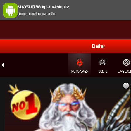
MAXSLOT88 Aplikasi Mobile
Jangan tampilkan lagi hari ini
Daftar
HOT GAMES
SLOTS
LIVE CAS
i