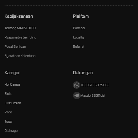
Kebijaksanaan
Platform
Tentang MAXSLOT88
Promosi
Responsible Gambling
Loyalty
Pusat Bantuan
Referral
Syarat dan Ketentuan
Kategori
Dukungan
Hot Games
+6285136075063
Slots
Maxslot88Official
Live Casino
Race
Togel
Olahraga