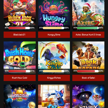
RTP
80%
RTP
88%
RTP
95%
BlackJack21
Hungry Slime
Aztec: Bonus Hunt 2 Xmas
RTP
81%
RTP
88%
RTP
83%
Rush Hour Gold
Kingyo Riches
Book of Safari