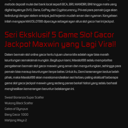
metode deposit mulai dari bank local seperti BCA, BRI, MANDIRI, BNI hingga mata uang
digital layaknya OVO, Dana, GoPay dan Cryptocurrency. Privasi para pemain juga akan
terlindungi dengan sistem enkripsi, jadi terjamin mudah aman dan nyaman. Kenyataan
inilah mengapa MAXSLOT88 dipercaya sebagai agen situs slot gacor hari ini jackpot.
Seri Eksklusif 5 Game Slot Gacor
Jackpot Maxwin yang Lagi Viral!
Dalam bermain slot online gacor tentu tujuan utama kita adalah agar bisa meraih
keuntungan semaksimal mungkin. Begitupun kami, Maxslot88 selalu memprioritas
pengalaman bermain slot gacor maxwin yang aman dan menguntungkan, sehingga para
pemain bisa meraup keuntungan tanpa batas. Untuk itu, Demi kesenangan kedua belah
pihak, maka Maxslot88 akan merekomendasikan seri terbaru paling eksklusif beberapa
game slot gacor jackpot maxwin yang sedang panas berkat histori yang selalu berhasil
menghasilkan kemenangan beruntun belakangan ini.
Sweet Bonanza Super Scatter
Wukong Black Scatter
Gates of Olympus
Bang Gacor 1000
Mahjong Ways 2