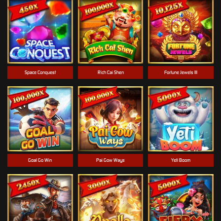
Space Conquest
Rich Cai Shen
Fortune Jewels III
Goal Go Win
Pai Gow Ways
Yeti Boom