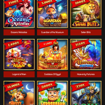
Oceanic Melodies
Guardian of the Museum
Safari Blitz
Legend of Nian
Goddess Of Egypt
Heavenly Fortunes