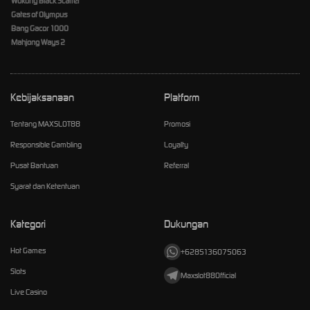
Wukong Black Scatter
Gates of Olympus
Bang Gacor 1000
Mahjong Ways 2
Kebijaksanaan
Platform
Tentang MAXSLOT88
Promosi
Responsible Gambling
Loyalty
Pusat Bantuan
Referral
Syarat dan Ketentuan
Kategori
Dukungan
Hot Games
+6285136075063
Slots
Maxslot88Official
Live Casino