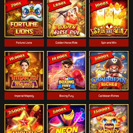
Fortune Lions
Golden Horse Ride
Spin and Win
Imperial Majesty
Boxing Fury
Caribbean Riches