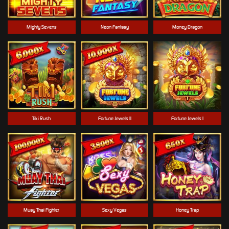
Mighty Sevens
Neon Fantasy
Money Dragon
Tiki Rush
Fortune Jewels II
Fortune Jewels I
Muay Thai Fighter
Sexy Vegas
Honey Trap